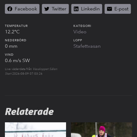
Facebook
Twitter
Linkedin
E-post
TEMPERATUR
KATEGORI
12.2°C
Video
NEDERBÖRD
LOPP
0 mm
Stafettvasan
VIND
0.6 m/s SW
Live väderdata från
Vasaloppet Sälen
Start
2026-08-09 07:03:26
Relaterade