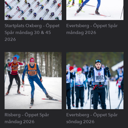
Startplats Oxberg – Öppet
Evertsberg – Öppet Spår
Spår måndag 30 & 45
måndag 2026
2026
Risberg – Öppet Spår
Evertsberg – Öppet Spår
måndag 2026
söndag 2026