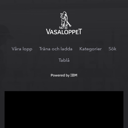
Vasaloppet.tv
Våra lopp
Träna och ladda
Kategorier
Sök
Tablå
Powered
by
IBM