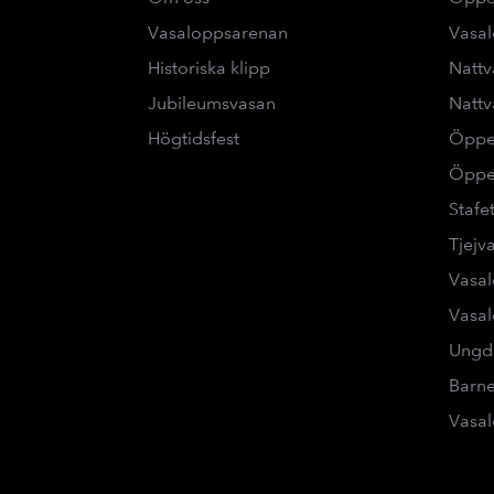
Vasaloppsarenan
Vasa
Historiska klipp
Nattv
Jubileumsvasan
Nattv
Högtidsfest
Öppe
Öppe
Stafe
Tjejv
Vasal
Vasal
Ungd
Barne
Vasal