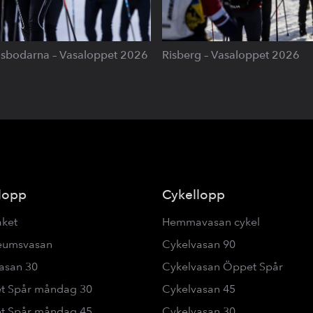
sbodarna – Vasaloppet 2026
Risberg – Vasaloppet 2026
lopp
Cykellopp
åket
Hemmavasan cykel
leumsvasan
Cykelvasan 90
asan 30
Cykelvasan Öppet Spår
t Spår måndag 30
Cykelvasan 45
t Spår måndag 45
Cykelvasan 30