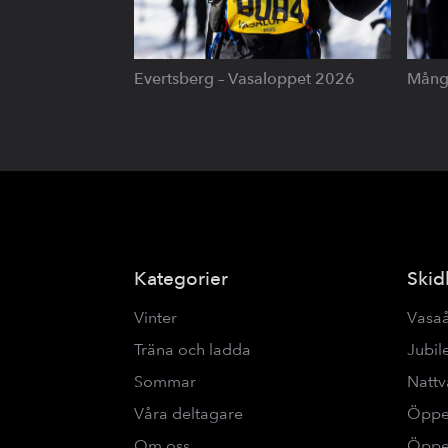
Evertsberg – Vasaloppet 2026
Mång
Kategorier
Skid
Vinter
Vasa
Träna och ladda
Jubi
Sommar
Nattv
Våra deltagare
Öppe
Om oss
Öppe