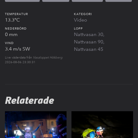
TEMPERATUR
KATEGORI
13.3°C
Video
NEDERBÖRD
LOPP
0 mm
Nattvasan 30
Nattvasan 90
VIND
3.4 m/s SW
Nattvasan 45
Live väderdata från
Vasaloppet Hökberg
2026-08-06 23:30:31
Relaterade