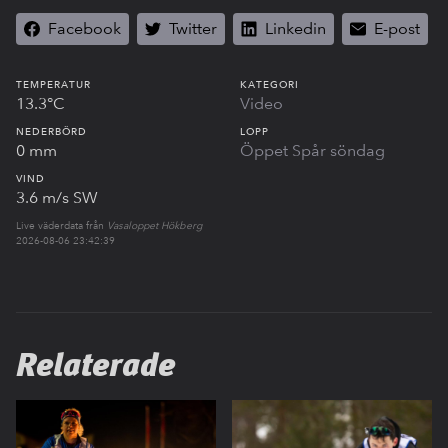
Facebook
Twitter
Linkedin
E-post
TEMPERATUR
KATEGORI
13.3°C
Video
NEDERBÖRD
LOPP
0 mm
Öppet Spår söndag
VIND
3.6 m/s SW
Live väderdata från
Vasaloppet Hökberg
2026-08-06 23:42:39
Relaterade