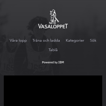
Vasaloppet.tv
Våra lopp
Träna och ladda
Kategorier
Sök
Tablå
Powered
by
IBM