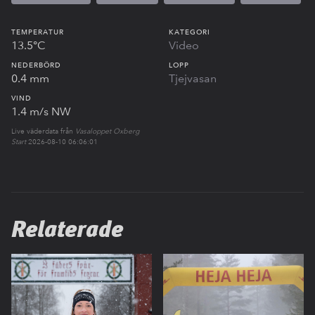
TEMPERATUR
KATEGORI
13.5°C
Video
NEDERBÖRD
LOPP
0.4 mm
Tjejvasan
VIND
1.4 m/s NW
Live väderdata från
Vasaloppet Oxberg
Start
2026-08-10 06:06:01
Relaterade