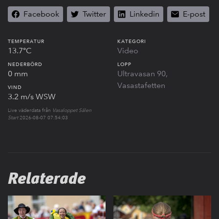
Facebook
Twitter
Linkedin
E-post
TEMPERATUR
KATEGORI
13.7°C
Video
NEDERBÖRD
LOPP
0 mm
Ultravasan 90
Vasastafetten
VIND
3.2 m/s WSW
Live väderdata från
Vasaloppet Sälen
Start
2026-08-07 07:54:03
Relaterade