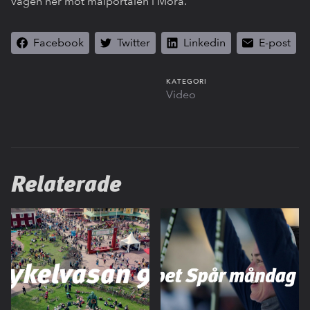
vägen ner mot målportalen i Mora.
Facebook
Twitter
Linkedin
E-post
KATEGORI
Video
Relaterade